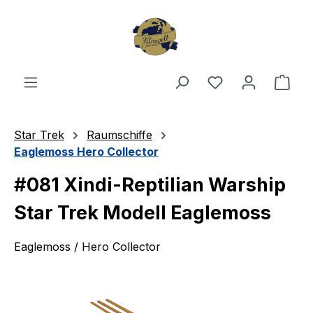
Zum Hauptinhalt springen
Du hast 0 Produ
Ware
Star Trek
Raumschiffe
Eaglemoss Hero Collector
#081 Xindi-Reptilian Warship
Star Trek Modell Eaglemoss
Eaglemoss / Hero Collector
Bildergalerie überspringen