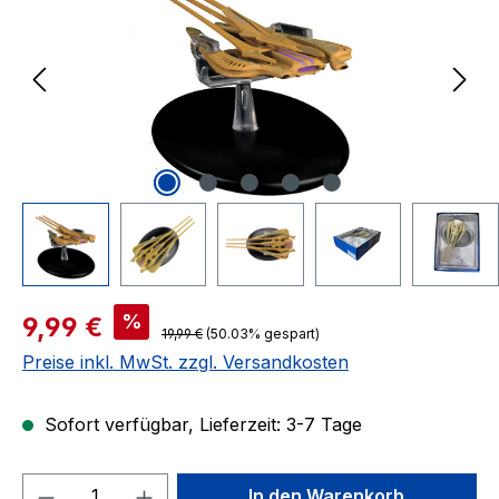
Verkaufspreis:
%
9,99 €
Regulärer Preis:
19,99 €
(50.03% gespart)
Preise inkl. MwSt. zzgl. Versandkosten
Sofort verfügbar, Lieferzeit: 3-7 Tage
Produkt Anzahl: Gib den gewünschten We
In den Warenkorb