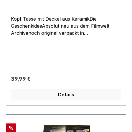
Kopf Tasse mit Deckel aus KeramikDie
GeschenkideeAbsolut neu aus dem Filmwelt
Archivenoch original verpackt in
Geschenkkarton kleinere Unregelmäßigkeiten in
der Glasur können Produktions Bedingt
vorkommen
Regulärer Preis:
39,99 €
Details
Rabatt
%