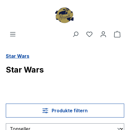
Zum Hauptinhalt springen
Du hast 0 Produ
Ware
Star Wars
Star Wars
Produkte filtern