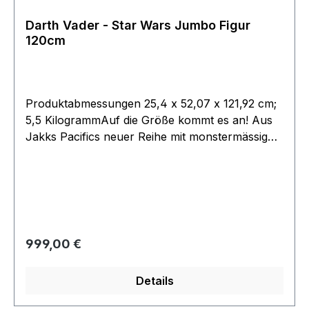
Darth Vader - Star Wars Jumbo Figur
120cm
Produktabmessungen ‎25,4 x 52,07 x 121,92 cm;
5,5 KilogrammAuf die Größe kommt es an! Aus
Jakks Pacifics neuer Reihe mit monstermässig
großen Actionfiguren kommt diese detailreiche
Figur von Darth Vader. Sie trägt einen Stoff-
Umhang und ist gigantische 122 cm groß. Die
Figur verfügt über eine Soundfunktion
(englische Version).Wichtiger Hinweis:Aufgrund
der Größe des Artikels können zusätzliche
Regulärer Preis:
999,00 €
Versandkosten anfallen. Neben der
Lieferadresse richten sich diese nach den
Details
tatsächlichen Abmessungen und dem
Versandgewicht. Bite gesondert Anfragenwird