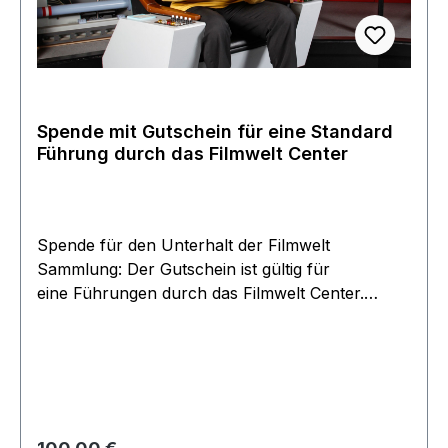
Spende mit Gutschein für eine Standard
Führung durch das Filmwelt Center
Spende für den Unterhalt der Filmwelt
Sammlung: Der Gutschein ist gültig für
eine Führungen durch das Filmwelt Center.
Dauer ca 1 Stunde für eine Person Termin nach
Vereinbarung es handelt sich um eine private
Führung die auf Ihre Wünsche zugeschnitten
wiird weitere Personen können zugebucht
werden Der Gutschein ist Gültig für 2 Jahre und
kann auf Wunsch auch verlängert werden. Eine
Regulärer Preis: