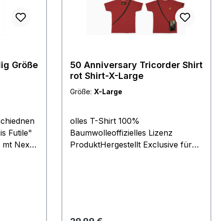
lig Größe
50 Anniversary Tricorder Shirt
rot Shirt-X-Large
Größe:
X-Large
schiednen
olles T-Shirt 100%
s Futile"
Baumwolleoffizielles Lizenz
 mt Next
ProduktHergestellt Exclusive für
dly Go"
die Fedcon 2016Rarität aus dem
Filmwelt Archiveabsolut neu
" - 42"
100%
ür Think
Regulärer Preis: