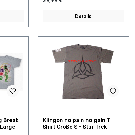
29,99 €
lmwelt
Details
g Break
Klingon no pain no gain T-
 Large
Shirt Größe S - Star Trek