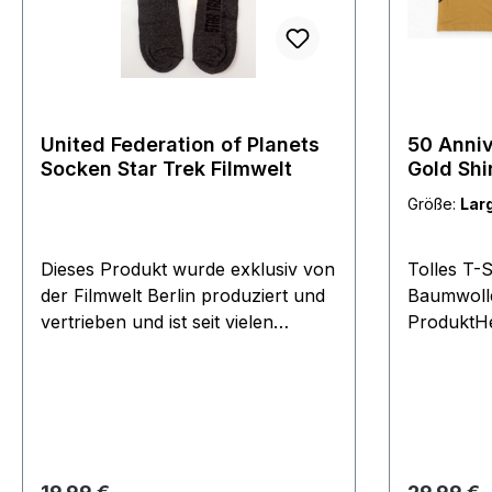
United Federation of Planets
50 Anniv
Socken Star Trek Filmwelt
Gold Shi
Größe:
Lar
Dieses Produkt wurde exklusiv von
Tolles T-
der Filmwelt Berlin produziert und
Baumwolleo
vertrieben und ist seit vielen
ProduktHer
Jahren vergriffen. Rarität aus dem
die Fedco
Filmwelt Archiv, Produkt von 1997.
Filmwelt 
Eine Größe für Jeden. 80%
Baumwolle, 15% Polyamid, 5%
Elasthine.
Regulärer Preis:
Regulärer