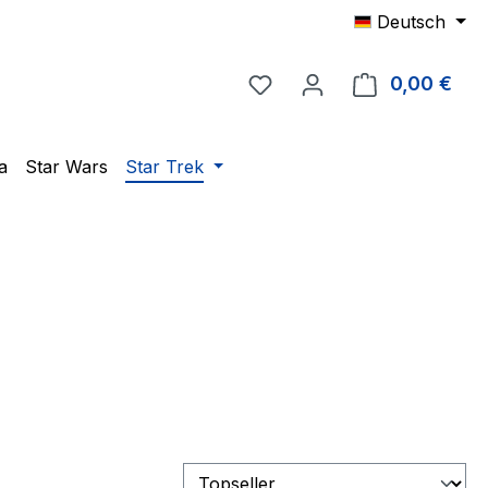
Deutsch
Du hast 0 Produkte auf 
0,00 €
Ware
a
Star Wars
Star Trek