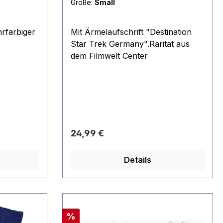
Größe:
Small
rfarbiger
Mit Ärmelaufschrift "Destination
Star Trek Germany".Rarität aus
dem Filmwelt Center
Regulärer Preis:
24,99 €
Details
Rabatt
%