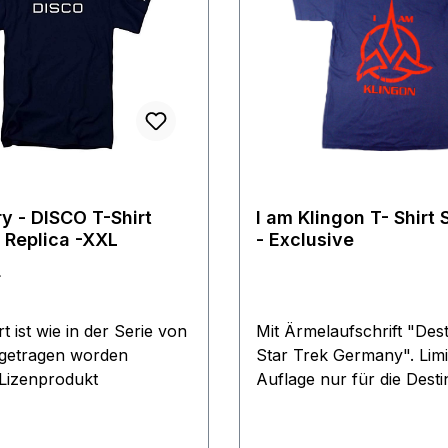
y - DISCO T-Shirt
I am Klingon T- Shirt 
 Replica -XXL
- Exclusive
L
t ist wie in der Serie von
Mit Ärmelaufschrift "Dest
getragen worden
Star Trek Germany". Limitierte
s Lizenprodukt
Auflage nur für die Desti
Star Trek angefertigt.
Gesamtauflage nur 300 