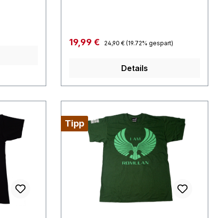
t Shop
Regulärer Preis:
Verkaufspreis:
19,99 €
24,90 €
(19.72% gespart)
Details
Tipp