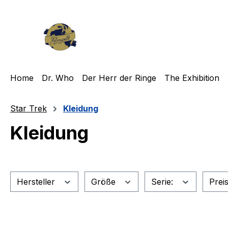
m Hauptinhalt springen
Zur Suche springen
Zur Hauptnavigation springen
Home
Dr. Who
Der Herr der Ringe
The Exhibition
Star Trek
Kleidung
Kleidung
Hersteller
Größe
Serie:
Prei