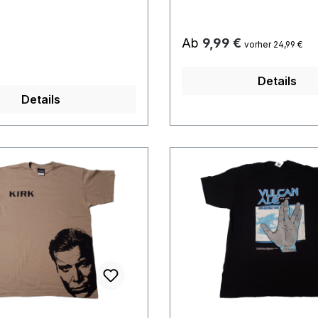
Exclusive nur im Filmwel
Regulärer Preis:
Ab
9,99 €
vorher 24,99 €
 Preis:
Details
Details