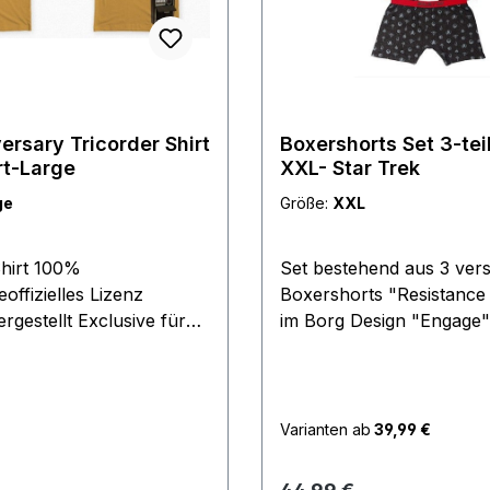
ersary Tricorder Shirt
Boxershorts Set 3-tei
rt-Large
XXL- Star Trek
ge
Größe:
XXL
Shirt 100%
Set bestehend aus 3 ver
ffizielles Lizenz
Boxershorts "Resistance i
gestellt Exclusive für
im Borg Design "Engage"
n 2016Rarität aus dem
Generation Schiffen "Bol
Archiveabsolut neu
mit Star Trek Logos Größen: S: 28"
- 30" L: 36" - 38" XL: 40
XXL:44" - 46" Material 
Varianten ab
39,99 €
Baumwolle Made in
China hergestellt 2015 f
 Preis:
Regulärer Preis: