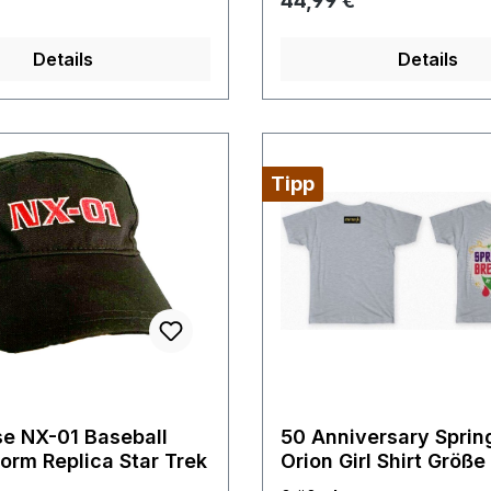
44,99 €
Geek Rarität aus dem Fi
Archive absolut neu original
Details
Details
verpackt
Tipp
se NX-01 Baseball
50 Anniversary Sprin
orm Replica Star Trek
Orion Girl Shirt Größe