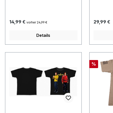
Regulärer Preis:
Regulärer
14,99 €
29,99 €
vorher 24,99 €
Details
Rabatt
%