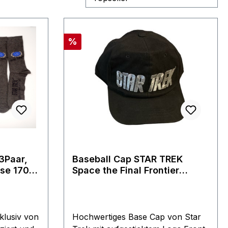
Rabatt
%
3Paar,
Baseball Cap STAR TREK
ise 1701
Space the Final Frontier
Filmwelt Berlin
klusiv von
Hochwertiges Base Cap von Star