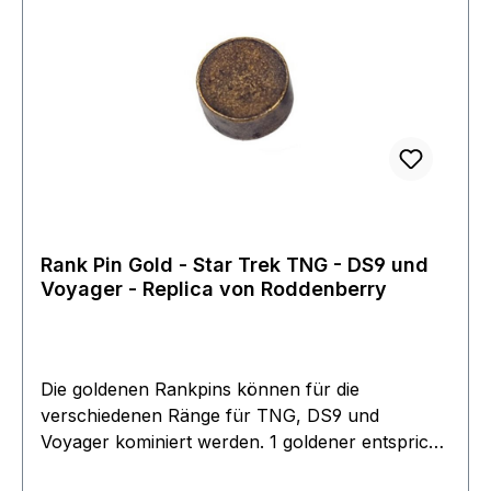
centimeter angegeben und einfach genommen
worden - Maße mit einer "von-bis" Angabe
wurden einmal im "normalen" Zustand
gemossen und einmal "gedehnt" - Am Besten
sieht die Uniform eng anliegend aus, wie im
Original
Rank Pin Gold - Star Trek TNG - DS9 und
Voyager - Replica von Roddenberry
Die goldenen Rankpins können für die
verschiedenen Ränge für TNG, DS9 und
Voyager kominiert werden. 1 goldener entspricht
dem Rank eines Ensign Dies sind die Replicas die