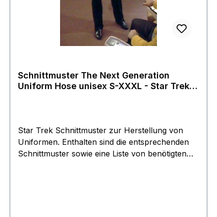
Schnittmuster The Next Generation
Uniform Hose unisex S-XXXL - Star Trek
Filme
Star Trek Schnittmuster zur Herstellung von
Uniformen. Enthalten sind die entsprechenden
Schnittmuster sowie eine Liste von benötigten
Stoffen. Hersteller Lincoln Enterprise - Firma
von Roddenberry persönlich Dieser Shop war
über 40 Jahre aktiv und wurde erst ende 2018
von Roddenberry Junior eingestellt. Die Filmwelt
konnte am Ende noch einen Großteil der