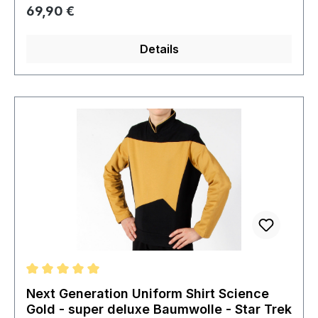
die ab der 3. Staffel eingeführt wurde und vor
Regulärer Preis:
69,90 €
allem bei Offizieren der Kommando Ebene
getragen wurde, vorrangig von Captain Picard.
Details
Durchschnittliche Bewertung von 5 von 5 Sternen
Next Generation Uniform Shirt Science
Gold - super deluxe Baumwolle - Star Trek