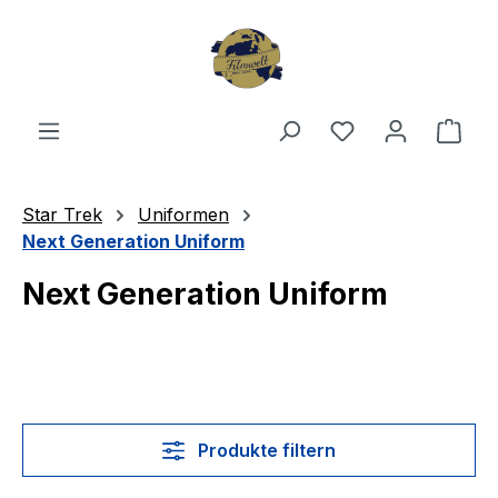
Zum Hauptinhalt springen
Du hast 0 Produ
Ware
Star Trek
Uniformen
Next Generation Uniform
Next Generation Uniform
Produkte filtern