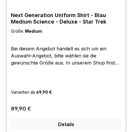
Next Generation Uniform Shirt - Blau
Medium Science - Deluxe - Star Trek
Größe:
Medium
Bei diesem Angebot handelt es sich um ein
Auswahl-Angebot, bitte wählen sie die
gewünschte Größe aus. In unserem Shop finden
sie weitere, Farben, Modelle und Serien. Dieses
Angebot bezieht sich lediglich auf die Uniform
Oberteile, passende Hosen und Pins finden sie in
einem seperaten Angebot unter Zubehör.
Varianten ab
69,90 €
Regulärer Preis:
89,90 €
Details