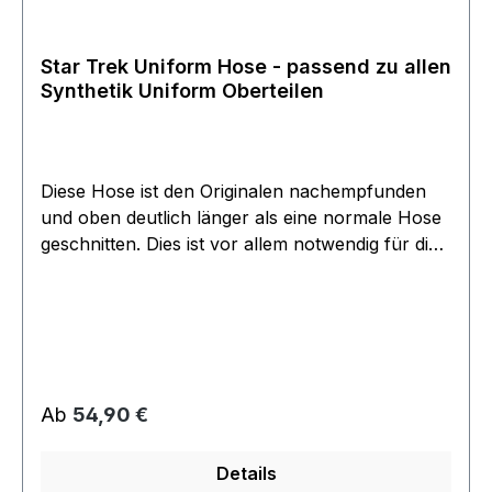
Filmwelt Center (Vereins) erhältlich. Fragen sie
einfach nach.
Star Trek Uniform Hose - passend zu allen
Synthetik Uniform Oberteilen
Diese Hose ist den Originalen nachempfunden
und oben deutlich länger als eine normale Hose
geschnitten. Dies ist vor allem notwendig für die
kurz geschnittenen Next Generation Uniformen,
da es vermeidet, dass man bauchfrei ist. Unten
verfügt sie auch über den original Einschnitt und
reicht bis auf den Boden über die Schuhe wie im
Original. Diese Hose ist aus strapazierfähigem
Synthetik Material gefertigt und passt zu allen
Regulärer Preis:
Ab
54,90 €
gängigen Synthetik Uniform Oberteilen.
Details