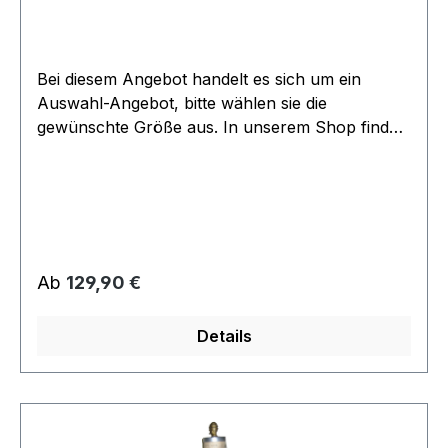
Bei diesem Angebot handelt es sich um ein
Auswahl-Angebot, bitte wählen sie die
gewünschte Größe aus. In unserem Shop finden
sie weitere, Farben, Modelle und Serien. Dieses
Angebot bezieht sich lediglich auf die Uniform
Oberteile, passende Hosen und Pins finden sie in
einem seperaten Angebot unter Zubehör.
Regulärer Preis:
Ab
129,90 €
Details