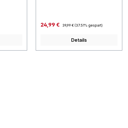
r Artikel
produziert und war nie im freien
n
Handle erhältlich. Limitierte Auflage
len
nur 50 Sets.absolut neu Exclsuiv
aus dem Filmwelt Archiv.
Regulärer Preis:
Verkaufspreis:
24,99 €
39,99 €
(37.51% gespart)
Details