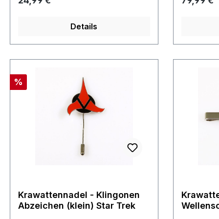
24,99 €
79,99 €
Fundus
Lizenzpro
Details
Rabatt
%
Krawattennadel - Klingonen
Krawatt
Abzeichen (klein) Star Trek
Wellensc
Abzeiche