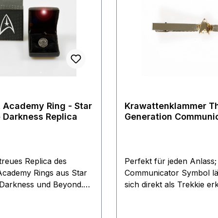
t Academy Ring - Star
Krawattenklammer T
o Darkness Replica
Generation Communi
Star Trek - mini
treues Replica des
Perfekt für jeden Anlass;
 Academy Rings aus Star
Communicator Symbol läs
 Darkness und Beyond.
sich direkt als Trekkie e
ng kommt in einer
zugeben. Das Logo ist nur
chachtel Der Ring
1,4 cm groß, die Klammer