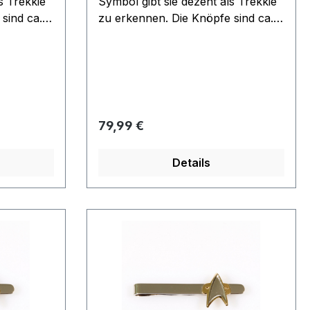
s Trekkie
Symbol gibt sie dezent als Trekkie
sind ca.
zu erkennen. Die Knöpfe sind ca.
rtikel
2,5 x 3 cm groß. Dieser Artikel
n von der
wurde in den 90er Jahren in einer
mitierten
limitierten Auflage von 50
oduziert
Exemplaren produziert.absolut neu
ndel
aus dem Filmwelt Archive
lut neu
Regulärer Preis:
79,99 €
e
Details