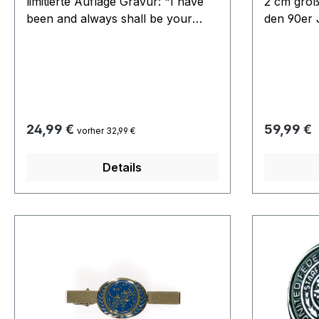
limitierte Auflage Gravur: "I have
2 cm groß.
been and always shall be your
den 90er 
friend". Beide Hälften sind mit einer
seit viele
Kette versehen Maße des
Stecker a
kompletten Anhängers: ca. 5 x 3,5
weist etw
cm
Unregelmä
Oberfläc
unsere le
Regulärer Preis:
Regulärer
24,99 €
59,99 €
vorher 32,99 €
Details