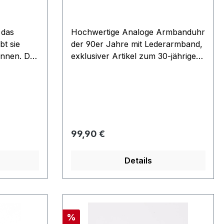
 das
Hochwertige Analoge Armbanduhr
t sie
der 90er Jahre mit Lederarmband,
kennen. Das
exklusiver Artikel zum 30-jährigen
cm groß,
Jubiläum von Star Trek. Kommt in
den 90er
einer schönen Blechdose als
 seit
Geschenk Verpackung. Dieser
Artikel wurde in den 90er Jahren
ut neu
produziert und ist seit vielen
r
Jahren vergriffen. Exklusiver
Regulärer Preis:
99,90 €
iden
Artikel aus dem Filmwelt Center
Museums Shop, auf Grund des
Details
Alters kann die Blechdose leichte
Spuren aufweisen. Uhr Ohne
Funktion Batterien sind leer
Rabatt
%