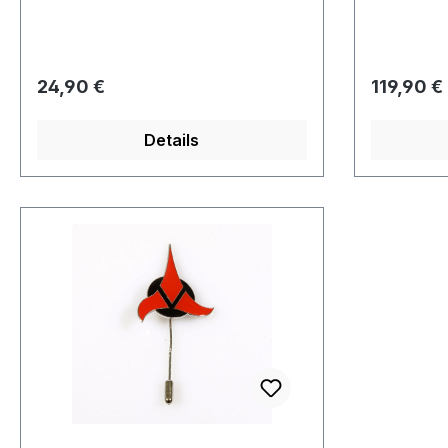
Länge von ca. 6 cm. Dieser Artikel
kommt in 
wurde in den 90er Jahren
produziert und ist seit vielen
Jahren vergriffen.
Regulärer Preis:
Regulärer
24,90 €
119,90 €
Details