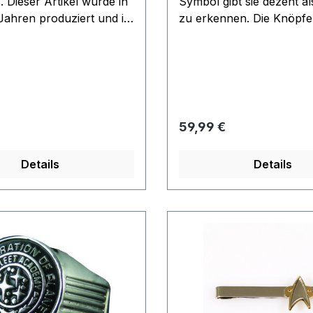
 Dieser Artikel wurde in
Symbol gibt sie dezent al
Jahren produziert und ist
zu erkennen. Die Knöpfe 
n Jahren vergriffen.
2,5 x 3 cm groß. Dieser A
us Chirurgenstahl. Modell
wurde in den 90er Jahre
as vom Bild ab
Filmwelt Berlin in einer li
ßigkeiten in der
Auflage von 50 Stück pr
he können vorkommen
und war nie im freien Ha
tzten Exemplare
erhältlich gewesen. abso
 Preis:
Regulärer Preis:
59,99 €
aus dem Filmwelt Archiv
Details
Details