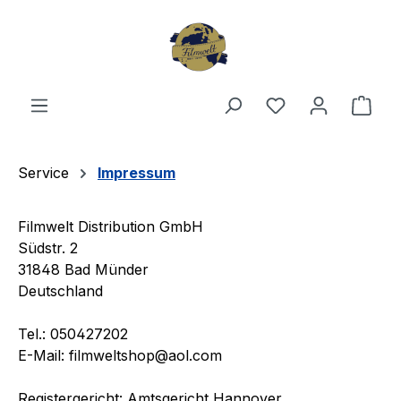
Zum Hauptinhalt springen
Du hast 0 Produ
Ware
Service
Impressum
Filmwelt Distribution GmbH
Südstr. 2
31848 Bad Münder
Deutschland
Tel.: 050427202
E-Mail: filmweltshop@aol.com
Registergericht: Amtsgericht Hannover