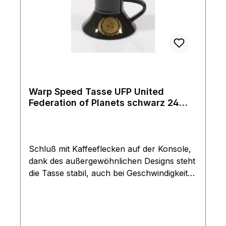
Warp Speed Tasse UFP United
Federation of Planets schwarz 24
Karat Gold Auflage Star Trek
Schluß mit Kaffeeflecken auf der Konsole,
dank des außergewöhnlichen Designs steht
die Tasse stabil, auch bei Geschwindigkeiten
von Warp 9,9. 24-karätige Echtgold Auflage.
Rarität aus dem Filmwelt Center Sortiment
von 1997, diese Tassen werden seit fast 20
Jahren nicht mehr produziert. Nicht für