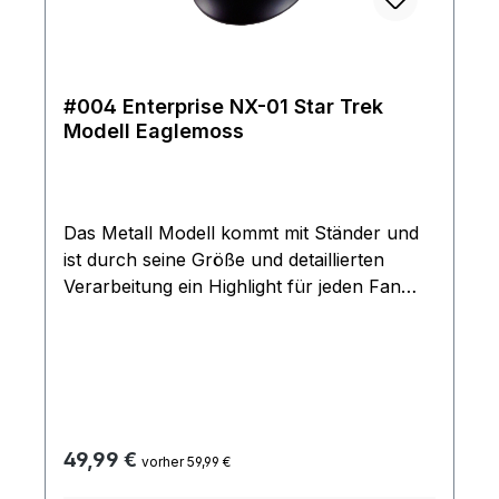
#004 Enterprise NX-01 Star Trek
Modell Eaglemoss
Das Metall Modell kommt mit Ständer und
ist durch seine Größe und detaillierten
Verarbeitung ein Highlight für jeden Fan
Das Sammlermodell ist das erste
Raumschiff, das jemals den Namen
Enterprise trug. Die NX-01 unter dem
Kommando von Captain Jonathan Archer
wurde drei Wochen früher als geplant in
Dienst gestellt, nachdem ein klingonischer
Regulärer Preis:
49,99 €
vorher 59,99 €
Krieger auf der Erde notgelandet war. Ihre