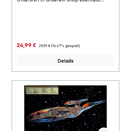
erhältlich
Regulärer Preis:
Verkaufspreis:
24,99 €
29,99 €
(16.67% gespart)
Details