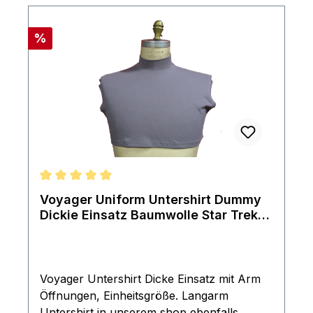
Rabatt
%
Durchschnittliche Bewertung von 5 von 5 Sternen
Voyager Uniform Untershirt Dummy
Dickie Einsatz Baumwolle Star Trek
DS9
Voyager Untershirt Dicke Einsatz mit Arm
Öffnungen, Einheitsgröße. Langarm
Untershirt in unserem shop ebenfalls