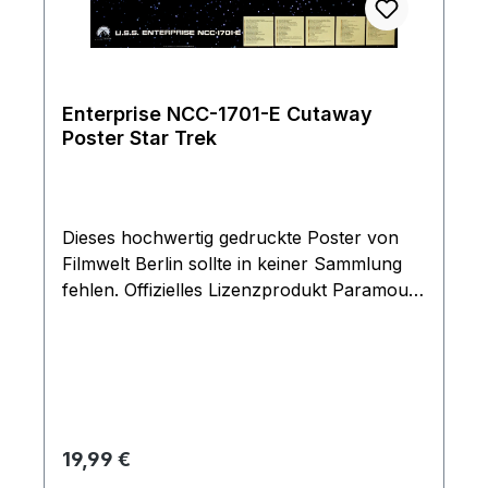
Enterprise NCC-1701-E Cutaway
Poster Star Trek
Dieses hochwertig gedruckte Poster von
Filmwelt Berlin sollte in keiner Sammlung
fehlen. Offizielles Lizenzprodukt Paramount
Pictures. Limitierte Auflage von nur 3000
Exemplaren. Wird gerollt stabil verpackt
geliefert.
Regulärer Preis:
19,99 €