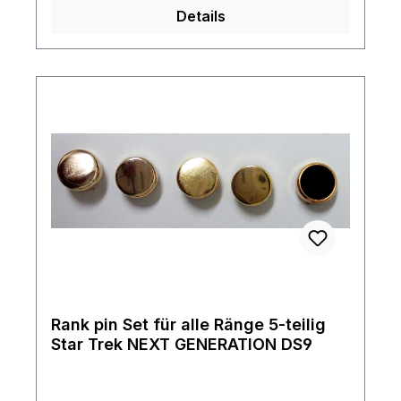
historisch bedeutsame Mission führte zu
Details
vielen ersten Kontakten und schuf die Basis
für das, was später die Vereinigte
Föderation der Planeten werden sollte.
Rank pin Set für alle Ränge 5-teilig
Star Trek NEXT GENERATION DS9