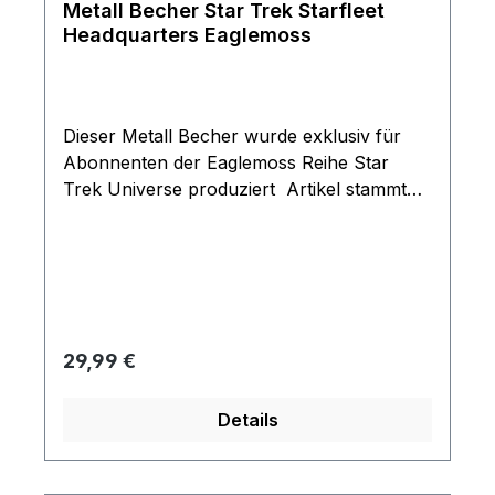
Metall Becher Star Trek Starfleet
Headquarters Eaglemoss
Dieser Metall Becher wurde exklusiv für
Abonnenten der Eaglemoss Reihe Star
Trek Universe produziert Artikel stammt
aus dem Jahre 2020 und war nicht im
freien Handel.
Regulärer Preis:
29,99 €
Details