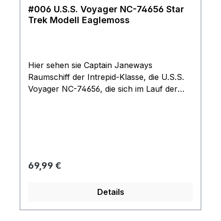
#006 U.S.S. Voyager NC-74656 Star
Trek Modell Eaglemoss
Hier sehen sie Captain Janeways
Raumschiff der Intrepid-Klasse, die U.S.S.
Voyager NC-74656, die sich im Lauf der
sieben Staffeln von Star Trek: Voyager
bemüht, den Delta-Quadranten zu
durchqueren und nach Hause
zurückzukehren. Das Modell kommt mit
Ständer und ist durch seine Größe und
detaillierten Verarbeitung ein Highlight für
Regulärer Preis:
69,99 €
jeden Fan absolut neu im original Karton
Details