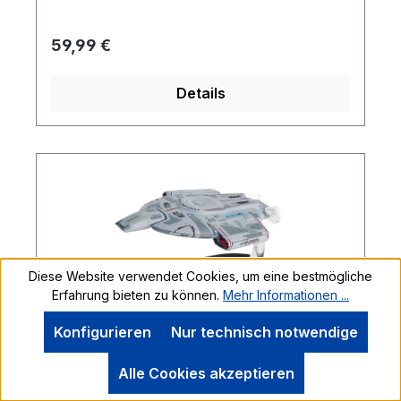
Spülmaschinen oder Mikrowellen geeignet.
Tasse ist speziell von Hand gefertigt,
Regulärer Preis:
59,99 €
deshalb sind auch unregelmäßigkeiten in
Form und Glasur zu finden.
Details
Diese Website verwendet Cookies, um eine bestmögliche
Erfahrung bieten zu können.
Mehr Informationen ...
Konfigurieren
Nur technisch notwendige
Alle Cookies akzeptieren