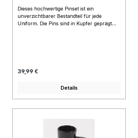
Dieses hochwertige Pinset ist ein
unverzichtbarer Bestandteil für jede
Uniform. Die Pins sind in Kupfer geprägt
und besitzen eine Bicolore Oberflächen
Beschichtung. Enthalten sind ein schwarzer
und 4 goldene glänzende Rangpins
(Durchmesser ca. 0,6 cm). Mit diesem Set
lässt sich jeder Sternenfoltten Rang bis zum
Captain erstellen. Die einzelnen Rankpins
Regulärer Preis:
39,99 €
haben jeweils einen Stecker auf der
Rückseite.
Details