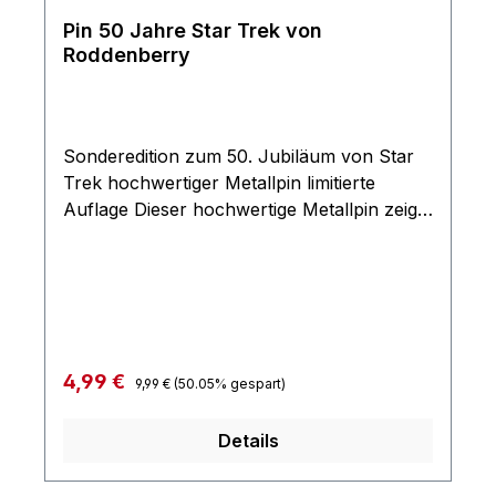
Pin 50 Jahre Star Trek von
Roddenberry
Sonderedition zum 50. Jubiläum von Star
Trek hochwertiger Metallpin limitierte
Auflage Dieser hochwertige Metallpin zeigt
das Roddenberry 50. Star Trek Jubiläum
Logo mit goldenem 50 Jahre Symbol sowie
silbernem Command Logo aus Star Trek:
The Original Series. Maße: ca. 25 x 25 mm
Regulärer Preis:
Verkaufspreis:
4,99 €
9,99 €
(50.05% gespart)
Details