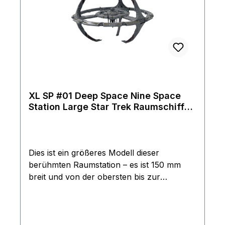
des Schiffs gibt und Informationen über die
eingesetzte Technik und die Waffensysteme
enthält. Modell kommt mit
einem futuristischen Ständer
Hersteller: EaglemossMaterial: GussmetallL
änge: 22 cmGewicht: 621
Gr.Verpackung: Blister und
KartonSprache: Magazin Englischseltene 1.
XL SP #01 Deep Space Nine Space
Station Large Star Trek Raumschiff
Auflage mit großem Magazin in blauer
Modell ca. 15cm Eaglemoss
original Box
Dies ist ein größeres Modell dieser
berühmten Raumstation – es ist 150 mm
breit und von der obersten bis zur
untersten Pylonenspitze 94 mm hoch. Es
handelt sich um ein Sammlermodell, das
dem originalen Studiomodell detailgetreu