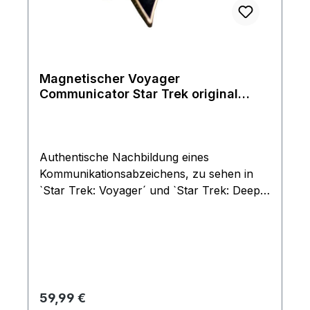
Magnetischer Voyager
Communicator Star Trek original
Größe
Authentische Nachbildung eines
Kommunikationsabzeichens, zu sehen in
`Star Trek: Voyager´ und `Star Trek: Deep
Space Nine´. Als Vorlage diente eine in der
Serie benutzte Original-Requisite.Die
hochwertige Star Trek-Replik aus Metall
verfügt über einen Magneten auf der
Rückseite zur einfachen Anbringung an der
Uniform. selbstverdständlich
Regulärer Preis:
59,99 €
offiziellesLizenzprodukt.