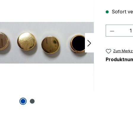
Sofort ver
Produkt
Zum Merkze
Produktnu