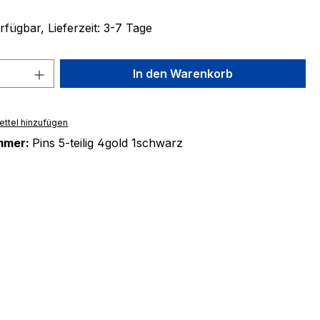
fügbar, Lieferzeit: 3-7 Tage
 Anzahl: Gib den gewünschten Wert ein 
In den Warenkorb
ttel hinzufügen
mmer:
Pins 5-teilig 4gold 1schwarz