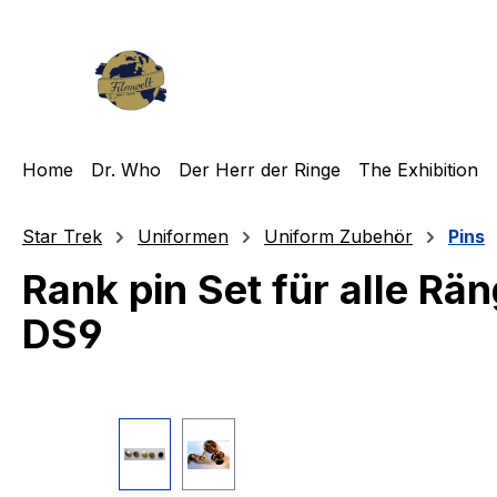
m Hauptinhalt springen
Zur Suche springen
Zur Hauptnavigation springen
Home
Dr. Who
Der Herr der Ringe
The Exhibition
Star Trek
Uniformen
Uniform Zubehör
Pins
Rank pin Set für alle R
DS9
Bildergalerie überspringen