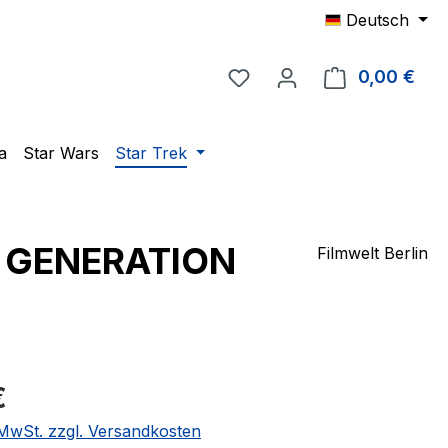
Deutsch
Du hast 0 Produkte auf 
0,00 €
Ware
a
Star Wars
Star Trek
EXT GENERATION
Filmwelt Berlin
eis:
€
. MwSt. zzgl. Versandkosten