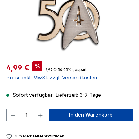
Verkaufspreis:
%
4,99 €
Regulärer Preis:
9,99 €
(50.05% gespart)
Preise inkl. MwSt. zzgl. Versandkosten
Sofort verfügbar, Lieferzeit: 3-7 Tage
Produkt Anzahl: Gib den gewünschten We
In den Warenkorb
Zum Merkzettel hinzufügen