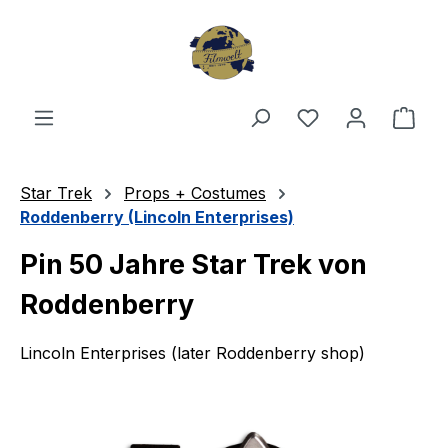
Zum Hauptinhalt springen
Du hast 0 Produ
Ware
Star Trek
Props + Costumes
Roddenberry (Lincoln Enterprises)
Pin 50 Jahre Star Trek von
Roddenberry
Lincoln Enterprises (later Roddenberry shop)
Bildergalerie überspringen