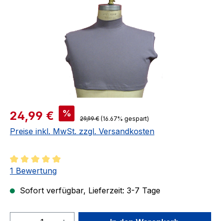
Verkaufspreis:
%
24,99 €
Regulärer Preis:
29,99 €
(16.67% gespart)
Preise inkl. MwSt. zzgl. Versandkosten
Durchschnittliche Bewertung von 5 von 5 Sternen
1 Bewertung
Sofort verfügbar, Lieferzeit: 3-7 Tage
Produkt Anzahl: Gib den gewünschten We