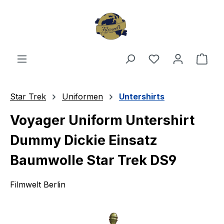
Zum Hauptinhalt springen
Du hast 0 Produ
Ware
Star Trek
Uniformen
Untershirts
Voyager Uniform Untershirt
Dummy Dickie Einsatz
Baumwolle Star Trek DS9
Filmwelt Berlin
Bildergalerie überspringen