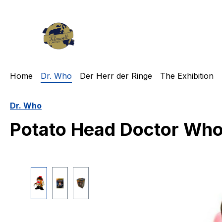
m Hauptinhalt springen
Zur Suche springen
Zur Hauptnavigation springen
Home
Dr. Who
Der Herr der Ringe
The Exhibition
Dr. Who
Potato Head Doctor Who 
Bildergalerie überspringen