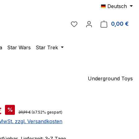
Deutsch
Du hast 0 Produkte auf 
0,00 €
Ware
a
Star Wars
Star Trek
Underground Toys
is:
€
%
Regulärer Preis:
39,99 €
(67.52% gespart)
. MwSt. zzgl. Versandkosten
fügbar, Lieferzeit: 3-7 Tage