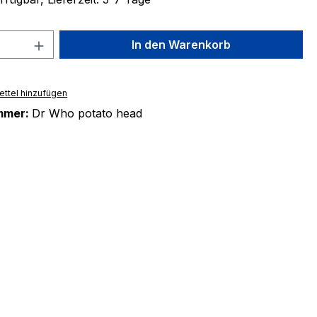
 Anzahl: Gib den gewünschten Wert ein 
In den Warenkorb
ttel hinzufügen
mmer:
Dr Who potato head