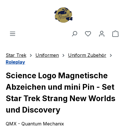
Zum Hauptinhalt springen
Du hast 0 Produ
Ware
Star Trek
Uniformen
Uniform Zubehör
Roleplay
Science Logo Magnetische
Abzeichen und mini Pin - Set
Star Trek Strang New Worlds
und Discovery
QMX - Quantum Mechanix