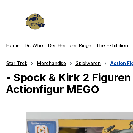
m Hauptinhalt springen
Zur Suche springen
Zur Hauptnavigation springen
Home
Dr. Who
Der Herr der Ringe
The Exhibition
Star Trek
Merchandise
Spielwaren
Action Fi
- Spock & Kirk 2 Figuren
Actionfigur MEGO
Bildergalerie überspringen