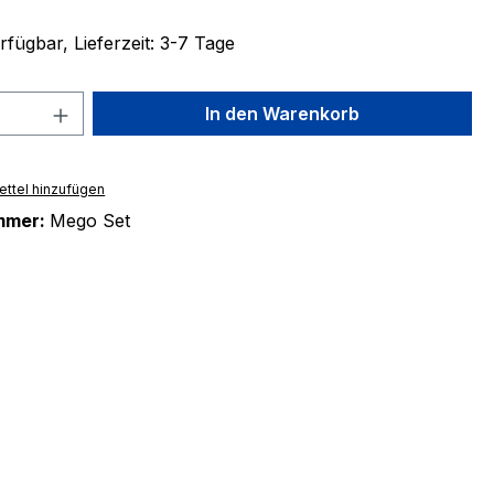
fügbar, Lieferzeit: 3-7 Tage
 Anzahl: Gib den gewünschten Wert ein 
In den Warenkorb
ttel hinzufügen
mmer:
Mego Set