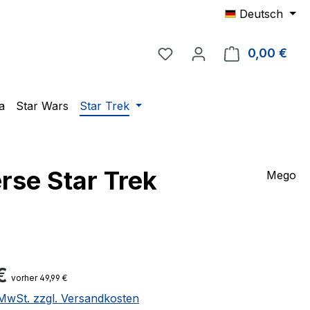
Deutsch
Du hast 0 Produkte auf 
0,00 €
Ware
a
Star Wars
Star Trek
rse Star Trek
Mego
eis:
€
vorher 49,99 €
. MwSt. zzgl. Versandkosten