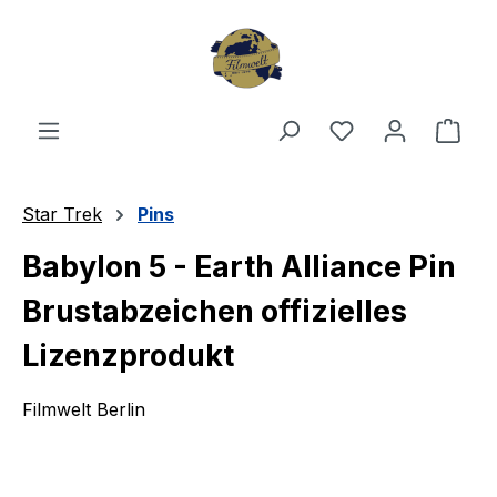
Zum Hauptinhalt springen
Du hast 0 Produ
Ware
Star Trek
Pins
Babylon 5 - Earth Alliance Pin
Brustabzeichen offizielles
Lizenzprodukt
Filmwelt Berlin
Bildergalerie überspringen