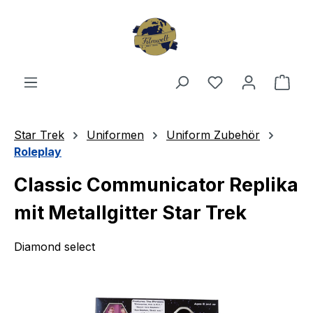
Zum Hauptinhalt springen
Du hast 0 Produ
Ware
Star Trek
Uniformen
Uniform Zubehör
Roleplay
Classic Communicator Replika
mit Metallgitter Star Trek
Diamond select
Bildergalerie überspringen