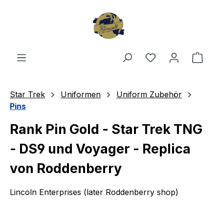
Zum Hauptinhalt springen
Du hast 0 Produ
Ware
Star Trek
Uniformen
Uniform Zubehör
Pins
Rank Pin Gold - Star Trek TNG
- DS9 und Voyager - Replica
von Roddenberry
Lincoln Enterprises (later Roddenberry shop)
Bildergalerie überspringen