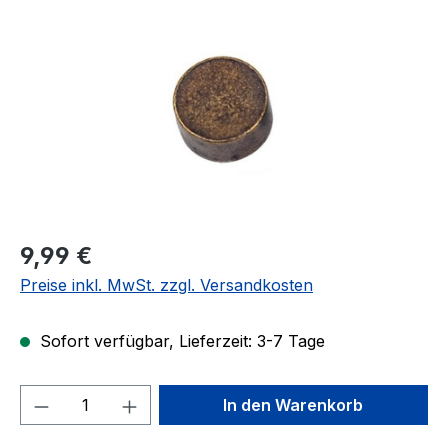
Regulärer Preis:
9,99 €
Preise inkl. MwSt. zzgl. Versandkosten
Sofort verfügbar, Lieferzeit: 3-7 Tage
Produkt Anzahl: Gib den gewünschten We
In den Warenkorb