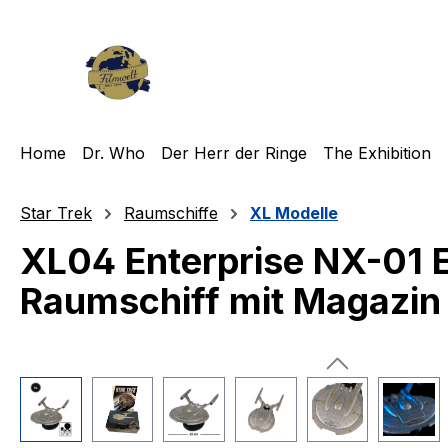
m Hauptinhalt springen
Zur Suche springen
Zur Hauptnavigation springen
Home
Dr. Who
Der Herr der Ringe
The Exhibition
Star Trek
Raumschiffe
XL Modelle
XL04 Enterprise NX-01 
Raumschiff mit Magazin
Bildergalerie überspringen