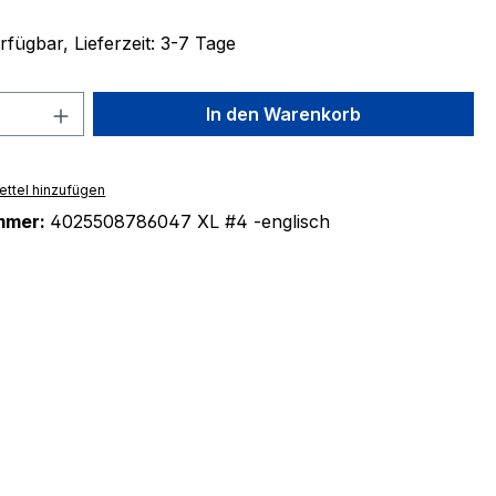
fügbar, Lieferzeit: 3-7 Tage
 Anzahl: Gib den gewünschten Wert ein 
In den Warenkorb
ttel hinzufügen
mmer:
4025508786047 XL #4 -englisch