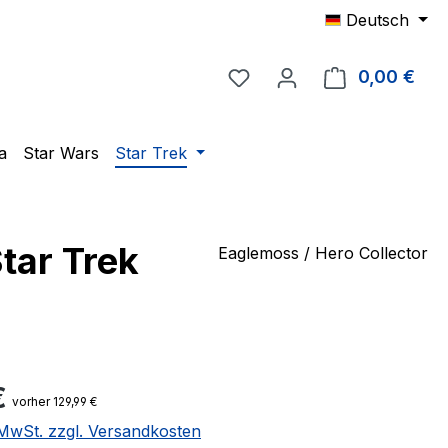
Deutsch
Du hast 0 Produkte auf 
0,00 €
Ware
a
Star Wars
Star Trek
tar Trek
Eaglemoss / Hero Collector
eis:
€
vorher 129,99 €
. MwSt. zzgl. Versandkosten