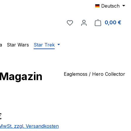
Deutsch
Du hast 0 Produkte auf 
0,00 €
Ware
a
Star Wars
Star Trek
 Magazin
Eaglemoss / Hero Collector
eis:
€
. MwSt. zzgl. Versandkosten