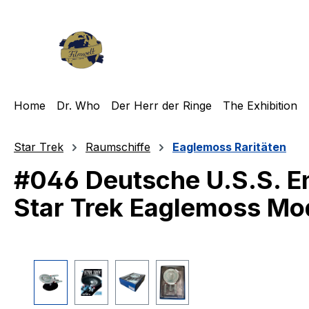
m Hauptinhalt springen
Zur Suche springen
Zur Hauptnavigation springen
Home
Dr. Who
Der Herr der Ringe
The Exhibition
Star Trek
Raumschiffe
Eaglemoss Raritäten
#046 Deutsche U.S.S. E
Star Trek Eaglemoss Mo
Bildergalerie überspringen