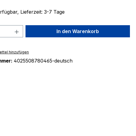
fügbar, Lieferzeit: 3-7 Tage
 Anzahl: Gib den gewünschten Wert ein 
In den Warenkorb
ttel hinzufügen
mmer:
4025508780465-deutsch