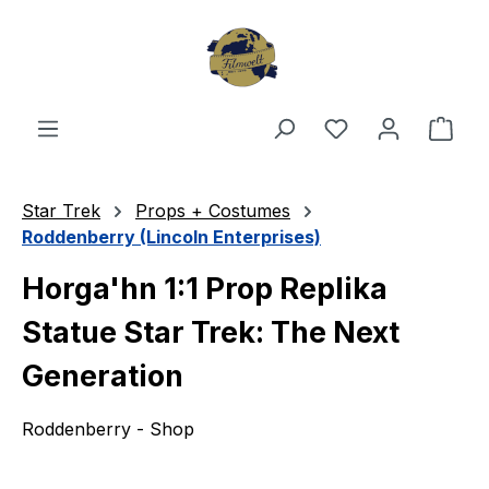
Zum Hauptinhalt springen
Du hast 0 Produ
Ware
Star Trek
Props + Costumes
Roddenberry (Lincoln Enterprises)
Horga'hn 1:1 Prop Replika
Statue Star Trek: The Next
Generation
Roddenberry - Shop
Bildergalerie überspringen