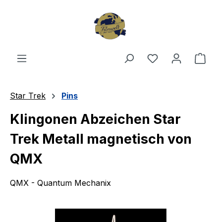
Zum Hauptinhalt springen
Du hast 0 Produ
Ware
Star Trek
Pins
Klingonen Abzeichen Star
Trek Metall magnetisch von
QMX
QMX - Quantum Mechanix
Bildergalerie überspringen