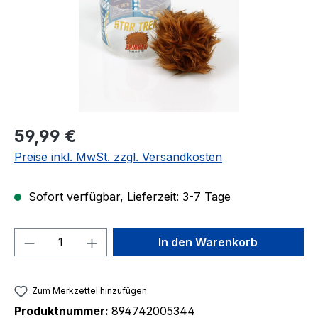
Regulärer Preis:
59,99 €
Preise inkl. MwSt. zzgl. Versandkosten
Sofort verfügbar, Lieferzeit: 3-7 Tage
Produkt Anzahl: Gib den gewünschten We
In den Warenkorb
Zum Merkzettel hinzufügen
Produktnummer:
894742005344