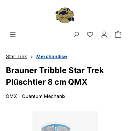
Zum Hauptinhalt springen
Du hast 0 Produ
Ware
Star Trek
Merchandise
Brauner Tribble Star Trek
Plüschtier 8 cm QMX
QMX - Quantum Mechanix
Bildergalerie überspringen