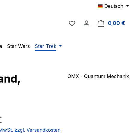
Deutsch
Du hast 0 Produkte auf 
0,00 €
Ware
a
Star Wars
Star Trek
and,
QMX - Quantum Mechanix
eis:
€
. MwSt. zzgl. Versandkosten