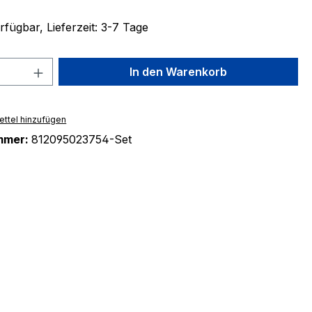
fügbar, Lieferzeit: 3-7 Tage
 Anzahl: Gib den gewünschten Wert ein 
In den Warenkorb
ttel hinzufügen
mmer:
812095023754-Set