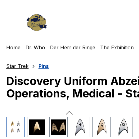
m Hauptinhalt springen
Zur Suche springen
Zur Hauptnavigation springen
Home
Dr. Who
Der Herr der Ringe
The Exhibition
Star Trek
Pins
Discovery Uniform Abze
Operations, Medical - St
Bildergalerie überspringen