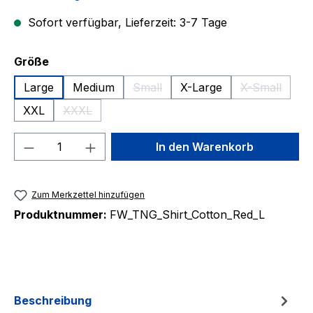
Sofort verfügbar, Lieferzeit: 3-7 Tage
auswählen
Größe
Large
Medium
Small
X-Large
X-Small
(Diese Option ist zurzeit nicht verfü
(Diese Optio
XXL
XXXL
(Diese Option ist zurzeit nicht verfügbar.)
Produkt Anzahl: Gib den gewünschten We
In den Warenkorb
Zum Merkzettel hinzufügen
Produktnummer:
FW_TNG_Shirt_Cotton_Red_L
Beschreibung