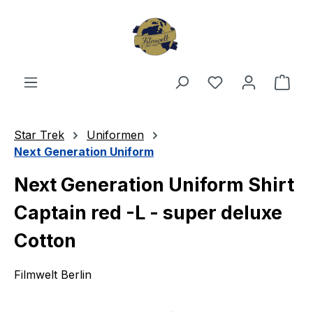
Zum Hauptinhalt springen
Du hast 0 Produ
Ware
Star Trek
Uniformen
Next Generation Uniform
Next Generation Uniform Shirt
Captain red -L - super deluxe
Cotton
Filmwelt Berlin
Bildergalerie überspringen