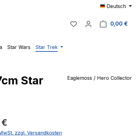
Deutsch
Du hast 0 Produkte auf 
0,00 €
Ware
a
Star Wars
Star Trek
7cm Star
Eaglemoss / Hero Collector
eis:
 €
. MwSt. zzgl. Versandkosten