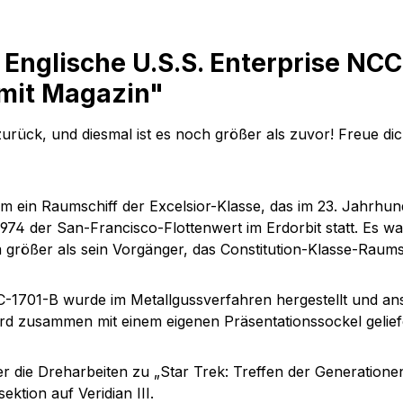
Englische U.S.S. Enterprise NCC
mit Magazin"
zurück, und diesmal ist es noch größer als zuvor! Freue di
um ein Raumschiff der Excelsior-Klasse, das im 23. Jahrhu
 der San-Francisco-Flottenwert im Erdorbit statt. Es war 
größer als sein Vorgänger, das Constitution-Klasse-Raums
NCC-1701-B wurde im Metallgussverfahren hergestellt und an
rd zusammen mit einem eigenen Präsentationssockel geliefe
über die Dreharbeiten zu „Star Trek: Treffen der Generationen
tion auf Veridian III.