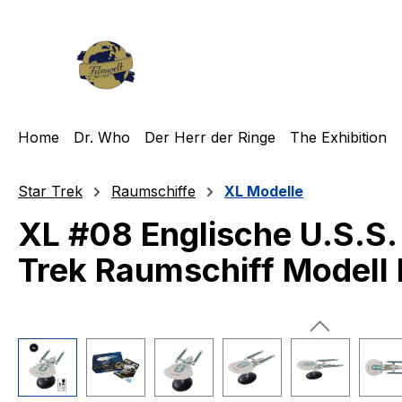
m Hauptinhalt springen
Zur Suche springen
Zur Hauptnavigation springen
Home
Dr. Who
Der Herr der Ringe
The Exhibition
Star Trek
Raumschiffe
XL Modelle
XL #08 Englische U.S.S.
Trek Raumschiff Modell
Bildergalerie überspringen