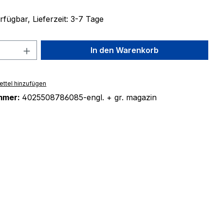
fügbar, Lieferzeit: 3-7 Tage
 Anzahl: Gib den gewünschten Wert ein 
In den Warenkorb
ttel hinzufügen
mmer:
4025508786085-engl. + gr. magazin