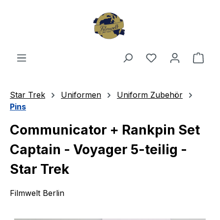
Zum Hauptinhalt springen
Du hast 0 Produ
Ware
Star Trek
Uniformen
Uniform Zubehör
Pins
Communicator + Rankpin Set
Captain - Voyager 5-teilig -
Star Trek
Filmwelt Berlin
Bildergalerie überspringen