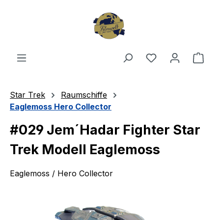
Zum Hauptinhalt springen
Du hast 0 Produ
Ware
Star Trek
Raumschiffe
Eaglemoss Hero Collector
#029 Jem´Hadar Fighter Star
Trek Modell Eaglemoss
Eaglemoss / Hero Collector
Bildergalerie überspringen