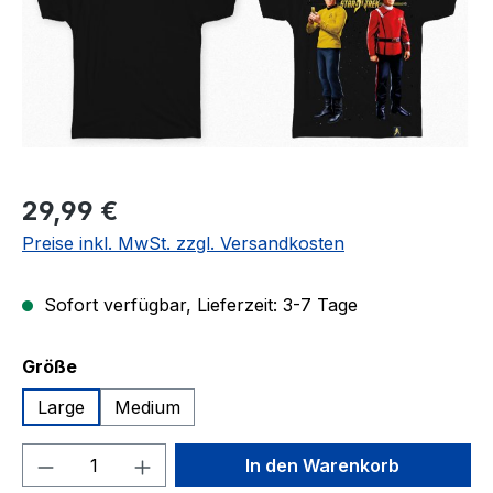
Regulärer Preis:
29,99 €
Preise inkl. MwSt. zzgl. Versandkosten
Sofort verfügbar, Lieferzeit: 3-7 Tage
auswählen
Größe
Large
Medium
Produkt Anzahl: Gib den gewünschten We
In den Warenkorb