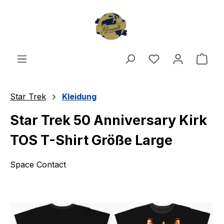
Zum Hauptinhalt springen
Du hast 0 Produ
Ware
Star Trek
Kleidung
Star Trek 50 Anniversary Kirk
TOS T-Shirt Größe Large
Space Contact
Bildergalerie überspringen