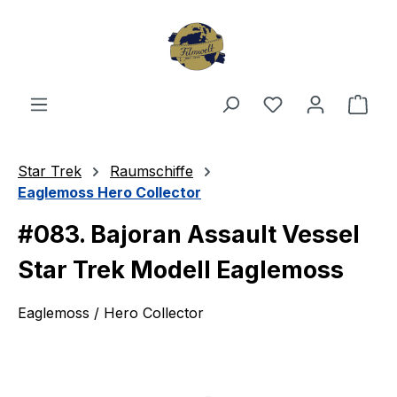
Zum Hauptinhalt springen
Du hast 0 Produ
Ware
Star Trek
Raumschiffe
Eaglemoss Hero Collector
#083. Bajoran Assault Vessel
Star Trek Modell Eaglemoss
Eaglemoss / Hero Collector
Bildergalerie überspringen