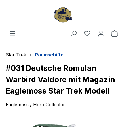
Zum Hauptinhalt springen
Du hast 0 Produ
Ware
Star Trek
Raumschiffe
#031 Deutsche Romulan
Warbird Valdore mit Magazin
Eaglemoss Star Trek Modell
Eaglemoss / Hero Collector
Bildergalerie überspringen