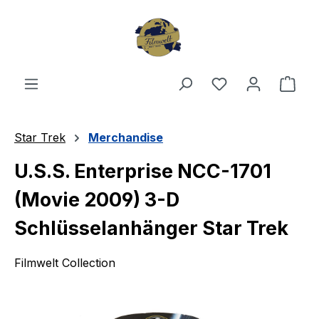
Zum Hauptinhalt springen
Du hast 0 Produ
Ware
Star Trek
Merchandise
U.S.S. Enterprise NCC-1701
(Movie 2009) 3-D
Schlüsselanhänger Star Trek
Filmwelt Collection
Bildergalerie überspringen