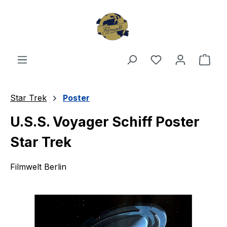
Zum Hauptinhalt springen
Du hast 0 Produ
Ware
Star Trek
Poster
U.S.S. Voyager Schiff Poster
Star Trek
Filmwelt Berlin
Bildergalerie überspringen