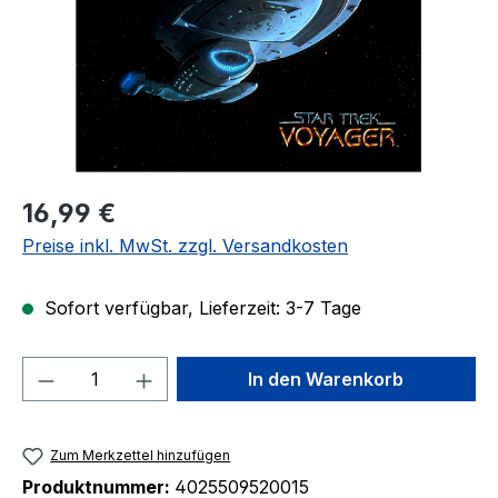
Regulärer Preis:
16,99 €
Preise inkl. MwSt. zzgl. Versandkosten
Sofort verfügbar, Lieferzeit: 3-7 Tage
Produkt Anzahl: Gib den gewünschten We
In den Warenkorb
Zum Merkzettel hinzufügen
Produktnummer:
4025509520015