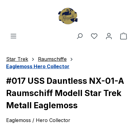
Zum Hauptinhalt springen
Du hast 0 Produ
Ware
Star Trek
Raumschiffe
Eaglemoss Hero Collector
#017 USS Dauntless NX-01-A
Raumschiff Modell Star Trek
Metall Eaglemoss
Eaglemoss / Hero Collector
Bildergalerie überspringen