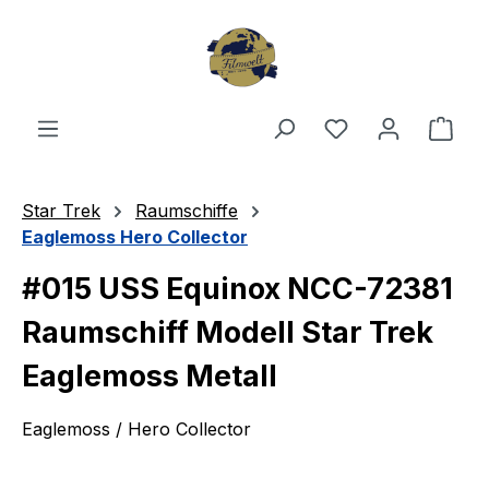
Zum Hauptinhalt springen
Du hast 0 Produ
Ware
Star Trek
Raumschiffe
Eaglemoss Hero Collector
#015 USS Equinox NCC-72381
Raumschiff Modell Star Trek
Eaglemoss Metall
Eaglemoss / Hero Collector
Bildergalerie überspringen