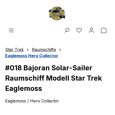
Zum Hauptinhalt springen
Du hast 0 Produ
Ware
Star Trek
Raumschiffe
Eaglemoss Hero Collector
#018 Bajoran Solar-Sailer
Raumschiff Modell Star Trek
Eaglemoss
Eaglemoss / Hero Collector
Bildergalerie überspringen