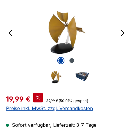
Verkaufspreis:
%
19,99 €
Regulärer Preis:
39,99 €
(50.01% gespart)
Preise inkl. MwSt. zzgl. Versandkosten
Sofort verfügbar, Lieferzeit: 3-7 Tage