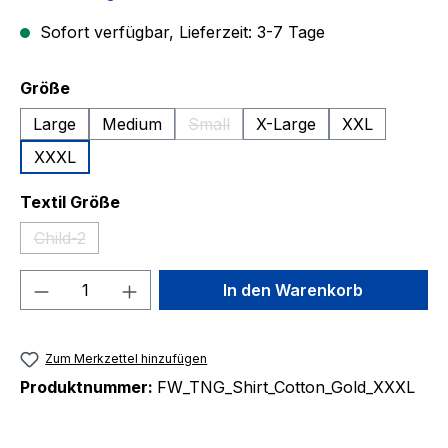
Sofort verfügbar, Lieferzeit: 3-7 Tage
auswählen
Größe
Large
Medium
Small
X-Large
XXL
(Diese Option ist zurzeit nicht verfüg
XXXL
auswählen
Textil Größe
Child-2
(Diese Option ist zurzeit nicht verfügbar.)
Produkt Anzahl: Gib den gewünschten We
In den Warenkorb
Zum Merkzettel hinzufügen
Produktnummer:
FW_TNG_Shirt_Cotton_Gold_XXXL