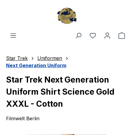
Zum Hauptinhalt springen
Du hast 0 Produ
Ware
Star Trek
Uniformen
Next Generation Uniform
Star Trek Next Generation
Uniform Shirt Science Gold
XXXL - Cotton
Filmwelt Berlin
Bildergalerie überspringen