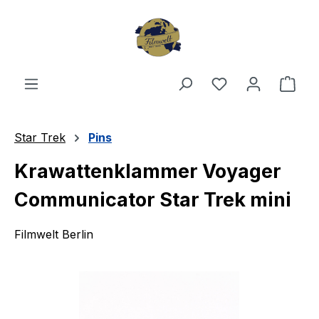
Zum Hauptinhalt springen
Du hast 0 Produ
Ware
Star Trek
Pins
Krawattenklammer Voyager
Communicator Star Trek mini
Filmwelt Berlin
Bildergalerie überspringen