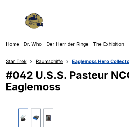
m Hauptinhalt springen
Zur Suche springen
Zur Hauptnavigation springen
Home
Dr. Who
Der Herr der Ringe
The Exhibition
Star Trek
Raumschiffe
Eaglemoss Hero Collect
#042 U.S.S. Pasteur NC
Eaglemoss
Bildergalerie überspringen