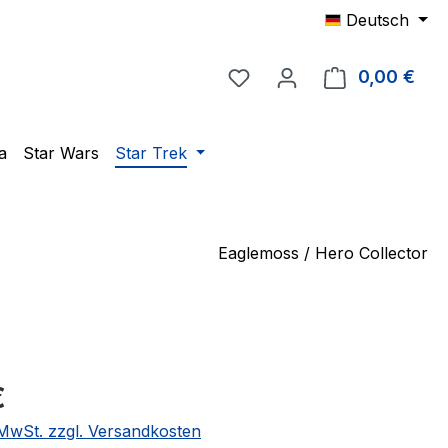
Deutsch
Du hast 0 Produkte auf 
0,00 €
Ware
a
Star Wars
Star Trek
Eaglemoss / Hero Collector
eis:
€
. MwSt. zzgl. Versandkosten