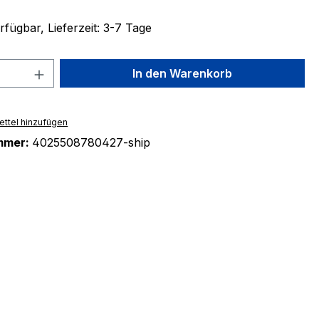
fügbar, Lieferzeit: 3-7 Tage
 Anzahl: Gib den gewünschten Wert ein 
In den Warenkorb
ttel hinzufügen
mmer:
4025508780427-ship