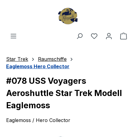
Zum Hauptinhalt springen
Du hast 0 Produ
Ware
Star Trek
Raumschiffe
Eaglemoss Hero Collector
#078 USS Voyagers
Aeroshuttle Star Trek Modell
Eaglemoss
Eaglemoss / Hero Collector
Bildergalerie überspringen