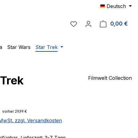
Deutsch
Du hast 0 Produkte auf 
0,00 €
Ware
a
Star Wars
Star Trek
 Trek
Filmwelt Collection
eis:
€
vorher 29,99 €
. MwSt. zzgl. Versandkosten
fügbar, Lieferzeit: 3-7 Tage