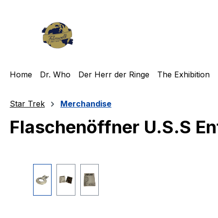
m Hauptinhalt springen
Zur Suche springen
Zur Hauptnavigation springen
Home
Dr. Who
Der Herr der Ringe
The Exhibition
Star Trek
Merchandise
Flaschenöffner U.S.S En
Bildergalerie überspringen