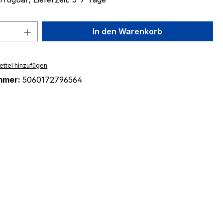
 Anzahl: Gib den gewünschten Wert ein 
In den Warenkorb
ttel hinzufügen
mmer:
5060172796564