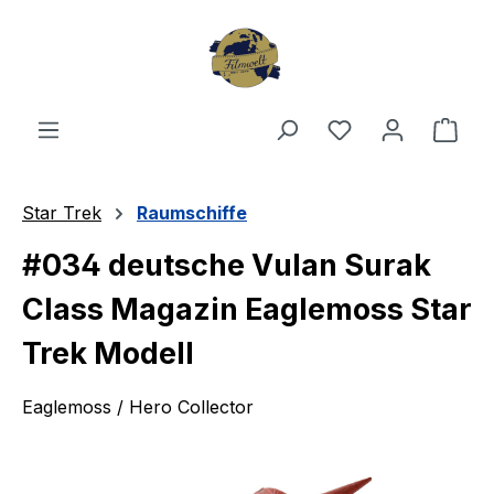
Zum Hauptinhalt springen
Du hast 0 Produ
Ware
Star Trek
Raumschiffe
#034 deutsche Vulan Surak
Class Magazin Eaglemoss Star
Trek Modell
Eaglemoss / Hero Collector
Bildergalerie überspringen