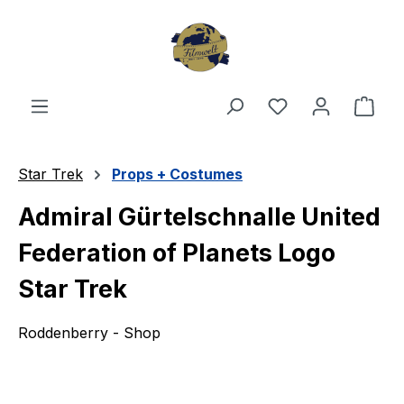
Zum Hauptinhalt springen
Du hast 0 Produ
Ware
Star Trek
Props + Costumes
Admiral Gürtelschnalle United
Federation of Planets Logo
Star Trek
Roddenberry - Shop
Bildergalerie überspringen