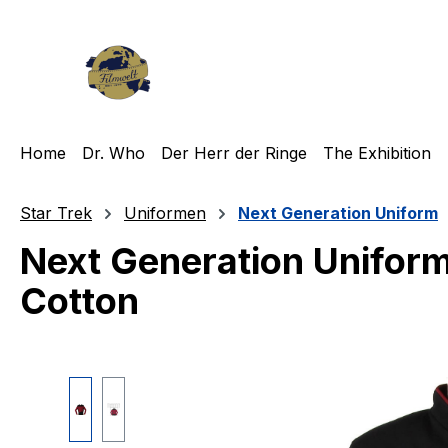
m Hauptinhalt springen
Zur Suche springen
Zur Hauptnavigation springen
Home
Dr. Who
Der Herr der Ringe
The Exhibition
Star Trek
Uniformen
Next Generation Uniform
Next Generation Uniform
Cotton
Bildergalerie überspringen