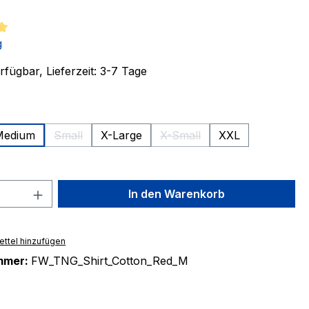
tliche Bewertung von 5 von 5 Sternen
g
fügbar, Lieferzeit: 3-7 Tage
ählen
Medium
Small
X-Large
X-Small
XXL
(Diese Option ist zurzeit nicht verfügbar.)
(Diese Option ist zurzeit nic
tion ist zurzeit nicht verfügbar.)
 Anzahl: Gib den gewünschten Wert ein 
In den Warenkorb
ttel hinzufügen
mmer:
FW_TNG_Shirt_Cotton_Red_M