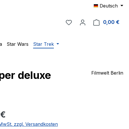
Deutsch
Du hast 0 Produkte auf 
0,00 €
Ware
a
Star Wars
Star Trek
per deluxe
Filmwelt Berlin
eis:
 €
. MwSt. zzgl. Versandkosten