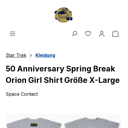
Zum Hauptinhalt springen
Du hast 0 Produ
Ware
Star Trek
Kleidung
50 Anniversary Spring Break
Orion Girl Shirt Größe X-Large
Space Contact
Bildergalerie überspringen