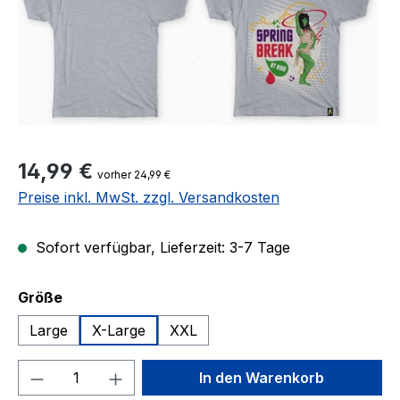
Regulärer Preis:
14,99 €
vorher 24,99 €
Preise inkl. MwSt. zzgl. Versandkosten
Sofort verfügbar, Lieferzeit: 3-7 Tage
auswählen
Größe
Large
X-Large
XXL
Produkt Anzahl: Gib den gewünschten We
In den Warenkorb