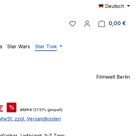
Deutsch
Du hast 0 Produkte auf 
0,00 €
Ware
a
Star Wars
Star Trek
Filmwelt Berlin
is:
€
%
Regulärer Preis:
39,99 €
(37.51% gespart)
. MwSt. zzgl. Versandkosten
fügbar, Lieferzeit: 3-7 Tage