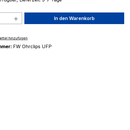
 Anzahl: Gib den gewünschten Wert ein 
In den Warenkorb
ttel hinzufügen
mmer:
FW Ohrclips UFP