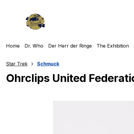
m Hauptinhalt springen
Zur Suche springen
Zur Hauptnavigation springen
Home
Dr. Who
Der Herr der Ringe
The Exhibition
Star Trek
Schmuck
Ohrclips United Federati
Bildergalerie überspringen