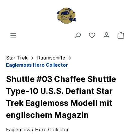
Zum Hauptinhalt springen
Du hast 0 Produ
Ware
Star Trek
Raumschiffe
Eaglemoss Hero Collector
Shuttle #03 Chaffee Shuttle
Type-10 U.S.S. Defiant Star
Trek Eaglemoss Modell mit
englischem Magazin
Eaglemoss / Hero Collector