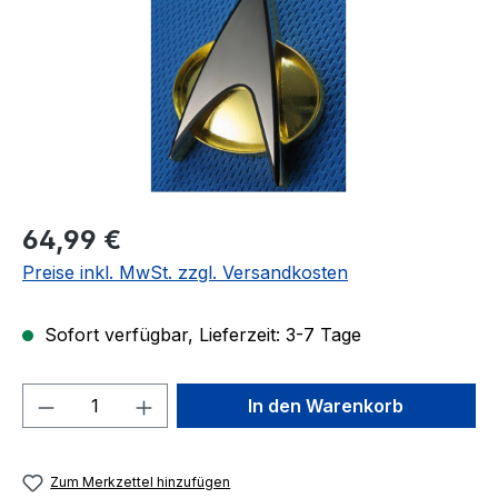
Regulärer Preis:
64,99 €
Preise inkl. MwSt. zzgl. Versandkosten
Sofort verfügbar, Lieferzeit: 3-7 Tage
Produkt Anzahl: Gib den gewünschten We
In den Warenkorb
Zum Merkzettel hinzufügen