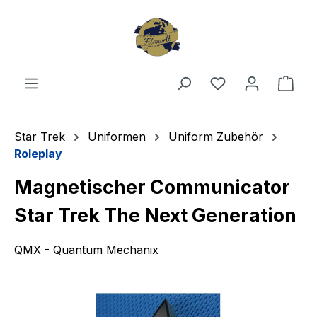
Zum Hauptinhalt springen
Du hast 0 Produ
Ware
Star Trek
Uniformen
Uniform Zubehör
Roleplay
Magnetischer Communicator
Star Trek The Next Generation
QMX - Quantum Mechanix
Bildergalerie überspringen