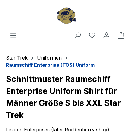
Zum Hauptinhalt springen
Du hast 0 Produ
Ware
Star Trek
Uniformen
Raumschiff Enterprise (TOS) Uniform
Schnittmuster Raumschiff
Enterprise Uniform Shirt für
Männer Größe S bis XXL Star
Trek
Lincoln Enterprises (later Roddenberry shop)