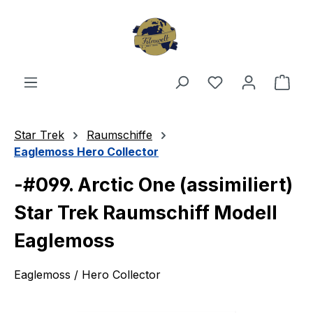
Zum Hauptinhalt springen
Du hast 0 Produ
Ware
Star Trek
Raumschiffe
Eaglemoss Hero Collector
-#099. Arctic One (assimiliert)
Star Trek Raumschiff Modell
Eaglemoss
Eaglemoss / Hero Collector
Bildergalerie überspringen