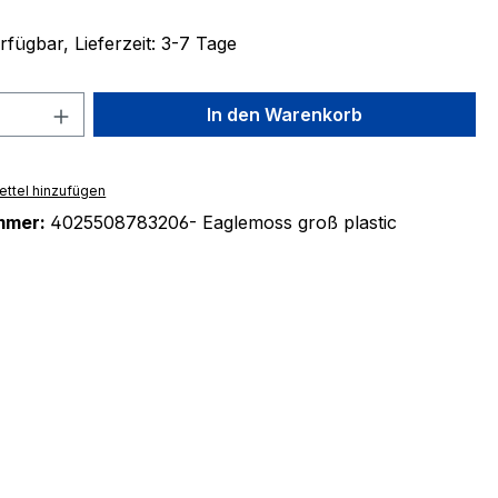
fügbar, Lieferzeit: 3-7 Tage
 Anzahl: Gib den gewünschten Wert ein 
In den Warenkorb
ttel hinzufügen
mmer:
4025508783206- Eaglemoss groß plastic