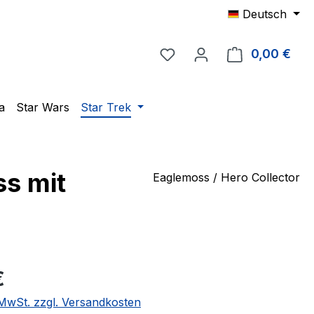
Deutsch
Du hast 0 Produkte auf 
0,00 €
Ware
a
Star Wars
Star Trek
ss mit
Eaglemoss / Hero Collector
eis:
€
. MwSt. zzgl. Versandkosten