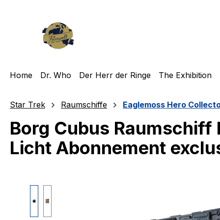
m Hauptinhalt springen
Zur Suche springen
Zur Hauptnavigation springen
Home
Dr. Who
Der Herr der Ringe
The Exhibition
Star Trek
Raumschiffe
Eaglemoss Hero Collect
Borg Cubus Raumschiff 
Licht Abonnement exclu
Bildergalerie überspringen