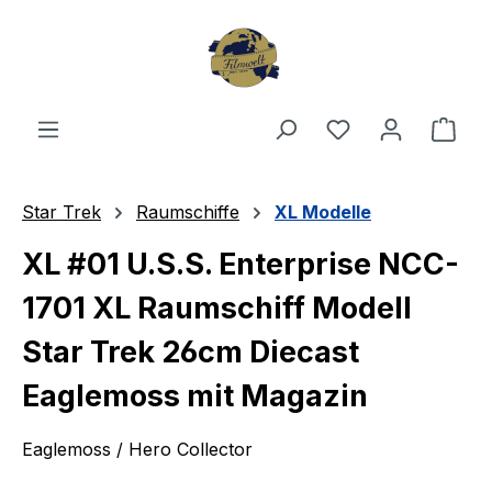
Zum Hauptinhalt springen
Du hast 0 Produ
Ware
Star Trek
Raumschiffe
XL Modelle
XL #01 U.S.S. Enterprise NCC-
1701 XL Raumschiff Modell
Star Trek 26cm Diecast
Eaglemoss mit Magazin
Eaglemoss / Hero Collector